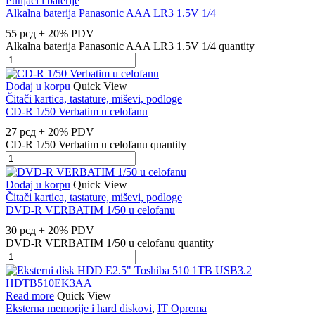
Punjači i baterije
Alkalna baterija Panasonic AAA LR3 1.5V 1/4
55
рсд
+ 20% PDV
Alkalna baterija Panasonic AAA LR3 1.5V 1/4 quantity
Dodaj u korpu
Quick View
Čitači kartica, tastature, miševi, podloge
CD-R 1/50 Verbatim u celofanu
27
рсд
+ 20% PDV
CD-R 1/50 Verbatim u celofanu quantity
Dodaj u korpu
Quick View
Čitači kartica, tastature, miševi, podloge
DVD-R VERBATIM 1/50 u celofanu
30
рсд
+ 20% PDV
DVD-R VERBATIM 1/50 u celofanu quantity
Read more
Quick View
Eksterna memorije i hard diskovi
,
IT Oprema