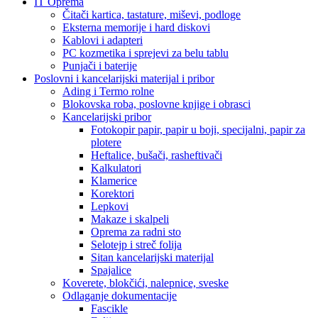
IT Oprema
Čitači kartica, tastature, miševi, podloge
Eksterna memorije i hard diskovi
Kablovi i adapteri
PC kozmetika i sprejevi za belu tablu
Punjači i baterije
Poslovni i kancelarijski materijal i pribor
Ading i Termo rolne
Blokovska roba, poslovne knjige i obrasci
Kancelarijski pribor
Fotokopir papir, papir u boji, specijalni, papir za
plotere
Heftalice, bušači, rasheftivači
Kalkulatori
Klamerice
Korektori
Lepkovi
Makaze i skalpeli
Oprema za radni sto
Selotejp i streč folija
Sitan kancelarijski materijal
Spajalice
Koverete, blokčići, nalepnice, sveske
Odlaganje dokumentacije
Fascikle