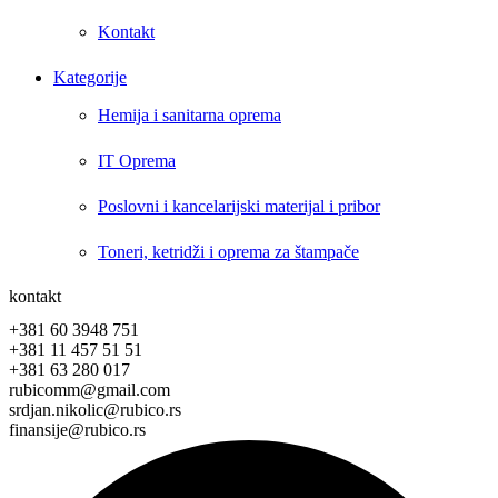
Kontakt
Kategorije
Hemija i sanitarna oprema
IT Oprema
Poslovni i kancelarijski materijal i pribor
Toneri, ketridži i oprema za štampače
kontakt
+381 60 3948 751
+381 11 457 51 51
+381 63 280 017
rubicomm@gmail.com
srdjan.nikolic@rubico.rs
finansije@rubico.rs