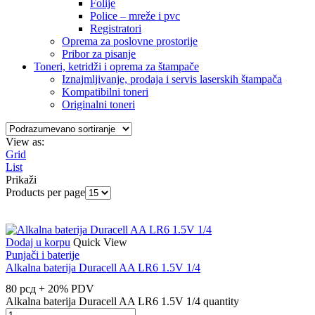
Folije
Police – mreže i pvc
Registratori
Oprema za poslovne prostorije
Pribor za pisanje
Toneri, ketridži i oprema za štampače
Iznajmljivanje, prodaja i servis laserskih štampača
Kompatibilni toneri
Originalni toneri
View as:
Grid
List
Prikaži
Products per page
Dodaj u korpu
Quick View
Punjači i baterije
Alkalna baterija Duracell AA LR6 1.5V 1/4
80
рсд
+ 20% PDV
Alkalna baterija Duracell AA LR6 1.5V 1/4 quantity