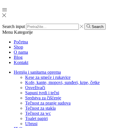
Search input
Search
Menu
Kategorije
Početna
Shop
O nama
Blog
Kontakt
Hemija i sanitarna oprema
Kese za smeće i rukavice
Kofe, kante, mopovi, sunđeri, krpe, četke
Osveživači
Sapuni tvrdi i tečni
Sredstva za čišćenje
Tečnost za pranje sudova
Tečnost za stakla
Tečnost za wc
Toalet papiri
Ubrusi