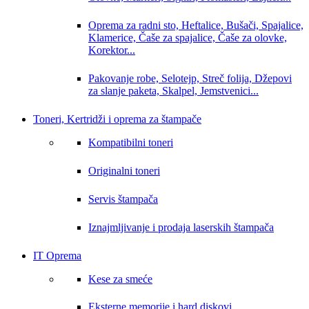
Oprema za radni sto, Heftalice, Bušači, Spajalice,
Klamerice, Čaše za spajalice, Čaše za olovke,
Korektor...
Pakovanje robe, Selotejp, Streč folija, Džepovi
za slanje paketa, Skalpel, Jemstvenici...
Toneri, Kertridži i oprema za štampače
Kompatibilni toneri
Originalni toneri
Servis štampača
Iznajmljivanje i prodaja laserskih štampača
IT Oprema
Kese za smeće
Eksterne memorije i hard diskovi