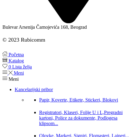
Bulevar Arsenija Čarnojevića 168, Beograd
© 2023 Rubicomm
Početna
Katalog
0
Lista želja
Meni
Meni
Kancelarijski pribor
Papir, Koverte, Etikete, Stickeri, Blokovi
Registratori, Klaseri, Folije U i L,Pregradni
kartoni, Police za dokumente, Podlogesa
klipsom...
Olovke, Markeri, Signiri, Flomasteri, Lajneri...