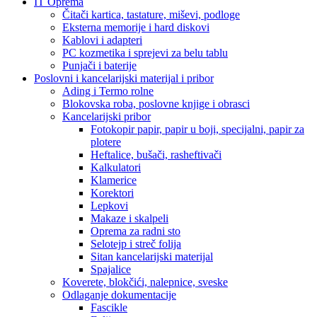
IT Oprema
Čitači kartica, tastature, miševi, podloge
Eksterna memorije i hard diskovi
Kablovi i adapteri
PC kozmetika i sprejevi za belu tablu
Punjači i baterije
Poslovni i kancelarijski materijal i pribor
Ading i Termo rolne
Blokovska roba, poslovne knjige i obrasci
Kancelarijski pribor
Fotokopir papir, papir u boji, specijalni, papir za
plotere
Heftalice, bušači, rasheftivači
Kalkulatori
Klamerice
Korektori
Lepkovi
Makaze i skalpeli
Oprema za radni sto
Selotejp i streč folija
Sitan kancelarijski materijal
Spajalice
Koverete, blokčići, nalepnice, sveske
Odlaganje dokumentacije
Fascikle