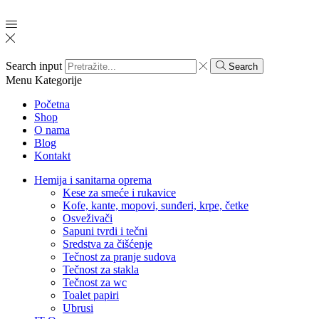
Search input
Search
Menu
Kategorije
Početna
Shop
O nama
Blog
Kontakt
Hemija i sanitarna oprema
Kese za smeće i rukavice
Kofe, kante, mopovi, sunđeri, krpe, četke
Osveživači
Sapuni tvrdi i tečni
Sredstva za čišćenje
Tečnost za pranje sudova
Tečnost za stakla
Tečnost za wc
Toalet papiri
Ubrusi