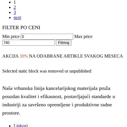
1
2
3
next
FILTER PO CENI
Min price
Max price
Filtriraj
AKCIJA
30%
NA ODABRANE ARTIKLE SVAKOG MESECA
Selected static block was removed or unpublished
Naša vrhunska linija kancelarijskog materijala pruža
pouzdan kvalitet i efikasnost, postavljajući standarde u
industriji za savršeno opremljene i produktivne radne
prostore.
Linkovi