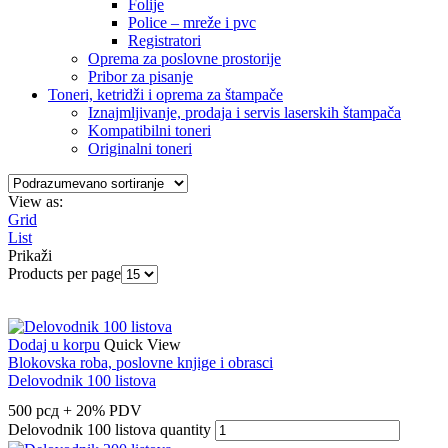
Folije
Police – mreže i pvc
Registratori
Oprema za poslovne prostorije
Pribor za pisanje
Toneri, ketridži i oprema za štampače
Iznajmljivanje, prodaja i servis laserskih štampača
Kompatibilni toneri
Originalni toneri
View as:
Grid
List
Prikaži
Products per page
Dodaj u korpu
Quick View
Blokovska roba, poslovne knjige i obrasci
Delovodnik 100 listova
500
рсд
+ 20% PDV
Delovodnik 100 listova quantity