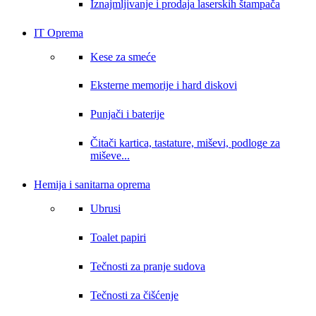
Iznajmljivanje i prodaja laserskih štampača
IT Oprema
Kese za smeće
Eksterne memorije i hard diskovi
Punjači i baterije
Čitači kartica, tastature, miševi, podloge za
miševe...
Hemija i sanitarna oprema
Ubrusi
Toalet papiri
Tečnosti za pranje sudova
Tečnosti za čišćenje