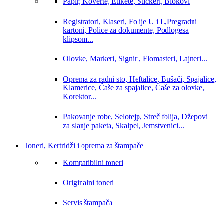
Papir, Koverte, Etikete, Stickeri, Blokovi
Registratori, Klaseri, Folije U i L,Pregradni
kartoni, Police za dokumente, Podlogesa
klipsom...
Olovke, Markeri, Signiri, Flomasteri, Lajneri...
Oprema za radni sto, Heftalice, Bušači, Spajalice,
Klamerice, Čaše za spajalice, Čaše za olovke,
Korektor...
Pakovanje robe, Selotejp, Streč folija, Džepovi
za slanje paketa, Skalpel, Jemstvenici...
Toneri, Kertridži i oprema za štampače
Kompatibilni toneri
Originalni toneri
Servis štampača