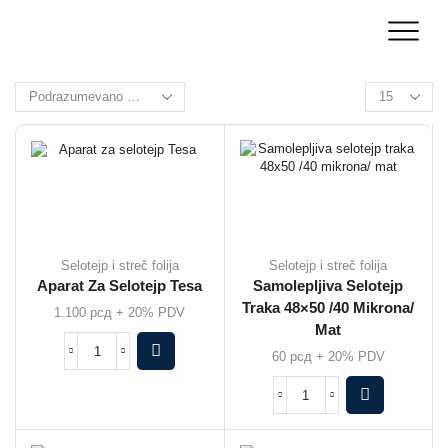
Selotejp i streč folija
Selotejp i streč folija
Aparat Za Selotejp Tesa
Samolepljiva Selotejp
Traka 48×50 /40 Mikrona/
1.100
рсд
+ 20% PDV
Mat
60
рсд
+ 20% PDV