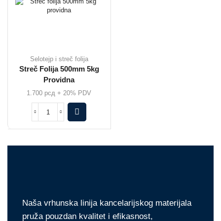
Selotejp i streč folija
Streč Folija 500mm 5kg
Providna
1.700
рсд
+ 20% PDV
Naša vrhunska linija kancelarijskog materijala
pruža pouzdan kvalitet i efikasnost,