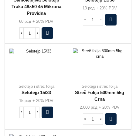
Samolepljiva Selotejp
Selotejp 15/30
Traka 48×50 45 Mikrona
13
рсд
+ 20% PDV
Providna
60
рсд
+ 20% PDV
Selotejp i streč folija
Selotejp i streč folija
Selotejp 15/33
Streč Folija 500mm 5kg
Crna
15
рсд
+ 20% PDV
2.000
рсд
+ 20% PDV