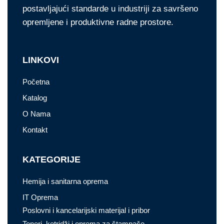
postavljajući standarde u industriji za savršeno
opremljene i produktivne radne prostore.
LINKOVI
Početna
Katalog
O Nama
Kontakt
KATEGORIJE
Hemija i sanitarna oprema
IT Oprema
Poslovni i kancelarijski materijal i pribor
Toneri, ketridži i oprema za štampače