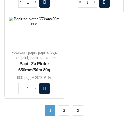
Fotokopir papir, papir u boji,
specijalni, papir za plotere
Papir Za Ploter
650mm/50m 80g
900
рсд
+ 20% PDV
1
2