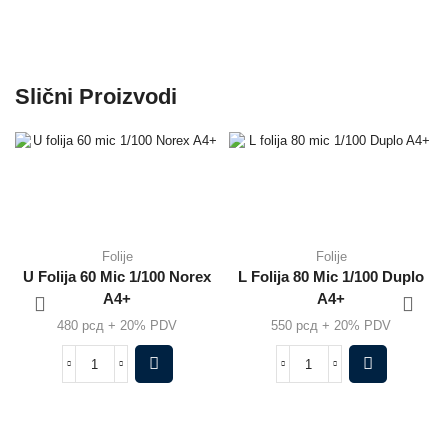
Pozovite : +381 11 457 51 51
Slični Proizvodi
Folije
Folije
U Folija 60 Mic 1/100 Norex
L Folija 80 Mic 1/100 Duplo
A4+
A4+
480
рсд
+ 20% PDV
550
рсд
+ 20% PDV