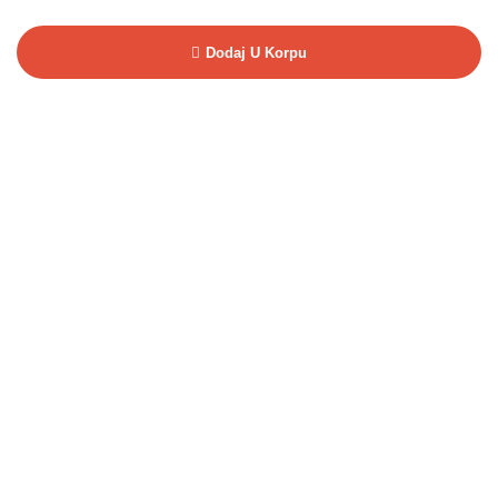
Dodaj U Korpu
Imate pitanja?
Tu smo da pomognemo i odgovorimo u što kraćem roku