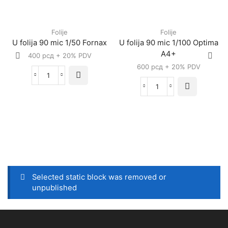
Folije
Folije
U folija 90 mic 1/50 Fornax
U folija 90 mic 1/100 Optima
A4+
400
рсд
+ 20% PDV
600
рсд
+ 20% PDV
Selected static block was removed or
unpublished