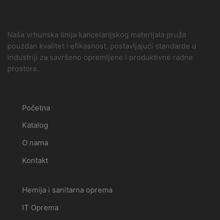
Naša vrhunska linija kancelarijskog materijala pruža
pouzdan kvalitet i efikasnost, postavljajući standarde u
industriji za savršeno opremljene i produktivne radne
prostore.
Linkovi
Početna
Katalog
O nama
Kontakt
Kategorije
Hemija i sanitarna oprema
IT Oprema