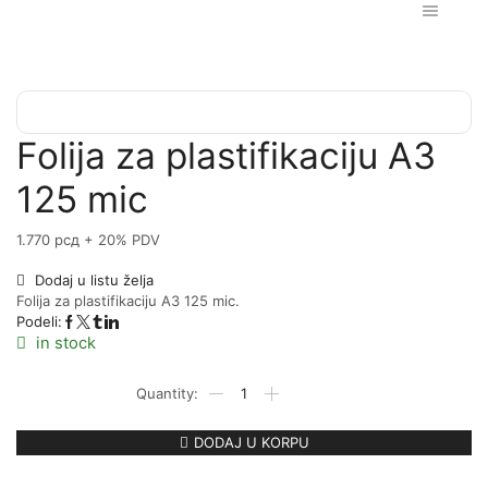
Home
Katalog
Poslovni i kancelarijski materijal i pribor
Odlaganje dokumentacije
Folije
Folija za plastifikaciju A3
125 mic
1.770
рсд
+ 20% PDV
Dodaj u listu želja
Folija za plastifikaciju A3 125 mic.
Podeli:
in stock
DODAJ U KORPU