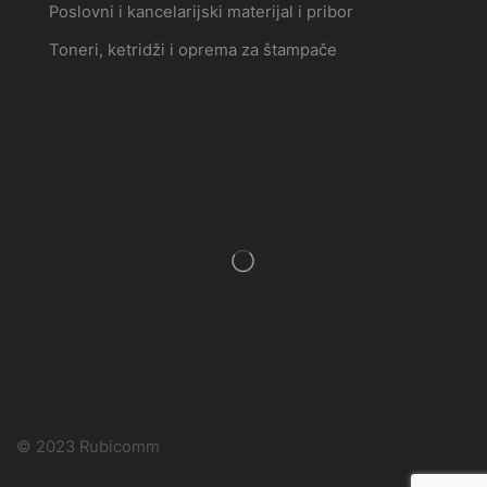
Poslovni i kancelarijski materijal i pribor
Toneri, ketridži i oprema za štampače
kontakt
© 2023 Rubicomm