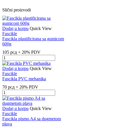
Slični proizvodi
Dodaj u korpu
Quick View
Fascikle
Fascikla plastificirana sa gumicom
600g
105
рсд
+ 20% PDV
Fascikla
plastificirana
sa
Dodaj u korpu
Quick View
gumicom
Fascikle
600g
Fascikla PVC mehanika
quantity
70
рсд
+ 20% PDV
Fascikla
PVC
mehanika
quantity
Dodaj u korpu
Quick View
Fascikle
Fascikla pismo A4 sa dugmetom
plava