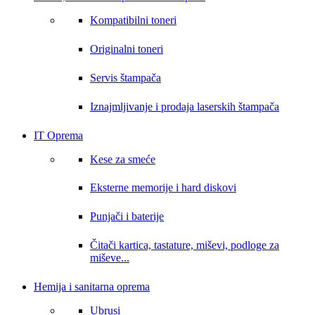
Kompatibilni toneri
Originalni toneri
Servis štampača
Iznajmljivanje i prodaja laserskih štampača
IT Oprema
Kese za smeće
Eksterne memorije i hard diskovi
Punjači i baterije
Čitači kartica, tastature, miševi, podloge za
miševe...
Hemija i sanitarna oprema
Ubrusi