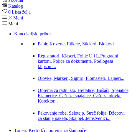
Početna
Katalog
0
Lista želja
Meni
Meni
Kancelarijski pribor
Papir, Koverte, Etikete, Stickeri, Blokovi
Registratori, Klaseri, Folije U i L,Pregradni
kartoni, Police za dokumente, Podlogesa
klipsom...
Olovke, Markeri, Signiri, Flomasteri, Lajneri...
Oprema za radni sto, Heftalice, Bušači, Spajalice,
Klamerice, Čaše za spajalice, Čaše za olovke,
Korektor...
Pakovanje robe, Selotejp, Streč folija, Džepovi
za slanje paketa, Skalpel, Jemstvenici...
Toneri, Kertridži i oprema za štampače