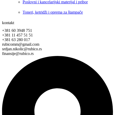
Poslovni i kancelarijski materijal i pribor
Toneri, ketridži i oprema za štampače
kontakt
+381 60 3948 751
+381 11 457 51 51
+381 63 280 017
rubicomm@gmail.com
srdjan.nikolic@rubico.rs
finansije@rubico.rs