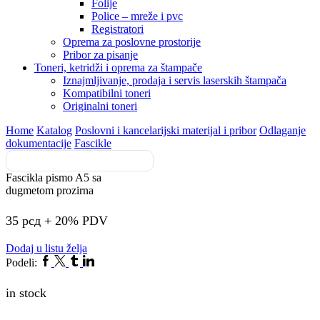
Folije
Police – mreže i pvc
Registratori
Oprema za poslovne prostorije
Pribor za pisanje
Toneri, ketridži i oprema za štampače
Iznajmljivanje, prodaja i servis laserskih štampača
Kompatibilni toneri
Originalni toneri
Home
Katalog
Poslovni i kancelarijski materijal i pribor
Odlaganje
dokumentacije
Fascikle
Fascikla pismo A5 sa
dugmetom prozirna
35
рсд
+ 20% PDV
Dodaj u listu želja
Facebook
Twitter
Tumblr
Linkedin
Podeli:
in stock