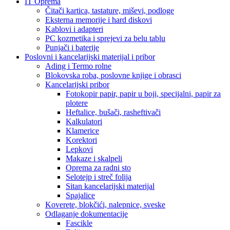
IT Oprema
Čitači kartica, tastature, miševi, podloge
Eksterna memorije i hard diskovi
Kablovi i adapteri
PC kozmetika i sprejevi za belu tablu
Punjači i baterije
Poslovni i kancelarijski materijal i pribor
Ading i Termo rolne
Blokovska roba, poslovne knjige i obrasci
Kancelarijski pribor
Fotokopir papir, papir u boji, specijalni, papir za
plotere
Heftalice, bušači, rasheftivači
Kalkulatori
Klamerice
Korektori
Lepkovi
Makaze i skalpeli
Oprema za radni sto
Selotejp i streč folija
Sitan kancelarijski materijal
Spajalice
Koverete, blokčići, nalepnice, sveske
Odlaganje dokumentacije
Fascikle