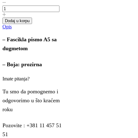
Fascikla
pismo
A5
sa
Dodaj u korpu
dugmetom
Opis
prozirna
quantity
– Fascikla pismo A5 sa
dugmetom
– Boja: prozirna
Imate pitanja?
Tu smo da pomognemo i
odgovorimo u što kraćem
roku
Pozovite : +381 11 457 51
51