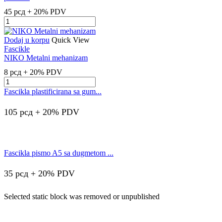
45
рсд
+ 20% PDV
Fascikla
pismo
A4
Dodaj u korpu
Quick View
sa
Fascikle
dugmetom
NIKO Metalni mehanizam
prozirna
8
рсд
+ 20% PDV
quantity
NIKO
Metalni
Fascikla plastificirana sa gum...
mehanizam
quantity
105
рсд
+ 20% PDV
Fascikla pismo A5 sa dugmetom ...
35
рсд
+ 20% PDV
Selected static block was removed or unpublished