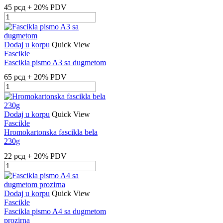
45
рсд
+ 20% PDV
Fascikla
pismo
A4
sa
Dodaj u korpu
Quick View
dugmetom
Fascikle
plava
Fascikla pismo A3 sa dugmetom
quantity
65
рсд
+ 20% PDV
Fascikla
pismo
A3
sa
Dodaj u korpu
Quick View
dugmetom
Fascikle
quantity
Hromokartonska fascikla bela
230g
22
рсд
+ 20% PDV
Hromokartonska
fascikla
bela
230g
Dodaj u korpu
Quick View
quantity
Fascikle
Fascikla pismo A4 sa dugmetom
prozirna