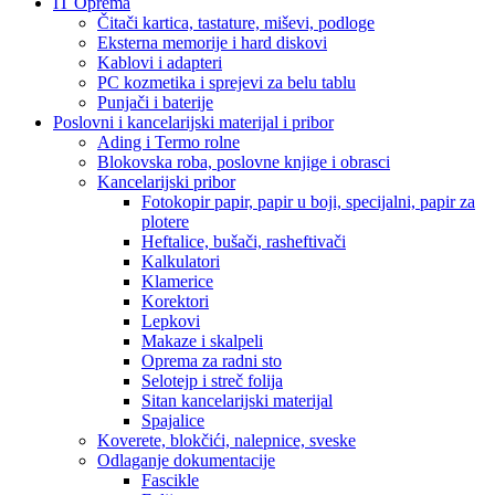
IT Oprema
Čitači kartica, tastature, miševi, podloge
Eksterna memorije i hard diskovi
Kablovi i adapteri
PC kozmetika i sprejevi za belu tablu
Punjači i baterije
Poslovni i kancelarijski materijal i pribor
Ading i Termo rolne
Blokovska roba, poslovne knjige i obrasci
Kancelarijski pribor
Fotokopir papir, papir u boji, specijalni, papir za
plotere
Heftalice, bušači, rasheftivači
Kalkulatori
Klamerice
Korektori
Lepkovi
Makaze i skalpeli
Oprema za radni sto
Selotejp i streč folija
Sitan kancelarijski materijal
Spajalice
Koverete, blokčići, nalepnice, sveske
Odlaganje dokumentacije
Fascikle