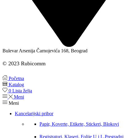
Bulevar Arsenija Čarnojevića 168, Beograd
© 2023 Rubicomm
Početna
Katalog
0
Lista želja
Meni
Meni
Kancelarijski pribor
Papir, Koverte, Etikete, Stickeri, Blokovi
Registratori, Klaseri, Folije U i L,Pregradni