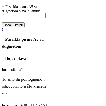
Fascikla pismo A5 sa
dugmetom plava quantity
Dodaj u korpu
Opis
– Fascikla pismo A5 sa
dugmetom
– Boja: plava
Imate pitanja?
Tu smo da pomognemo i
odgovorimo u što kraćem
roku
Pozovite : +381 11 457 51