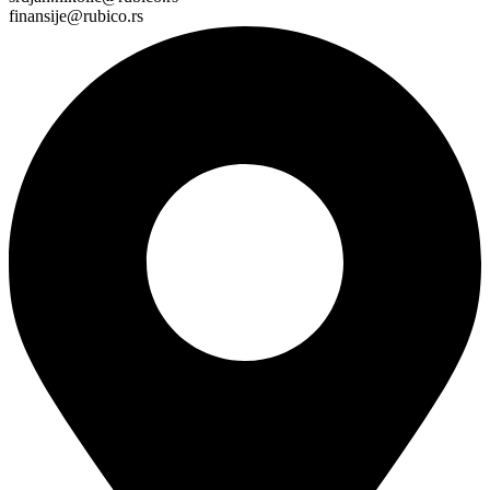
finansije@rubico.rs