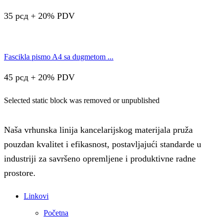
35
рсд
+ 20% PDV
Fascikla pismo A4 sa dugmetom ...
45
рсд
+ 20% PDV
Selected static block was removed or unpublished
Naša vrhunska linija kancelarijskog materijala pruža
pouzdan kvalitet i efikasnost, postavljajući standarde u
industriji za savršeno opremljene i produktivne radne
prostore.
Linkovi
Početna