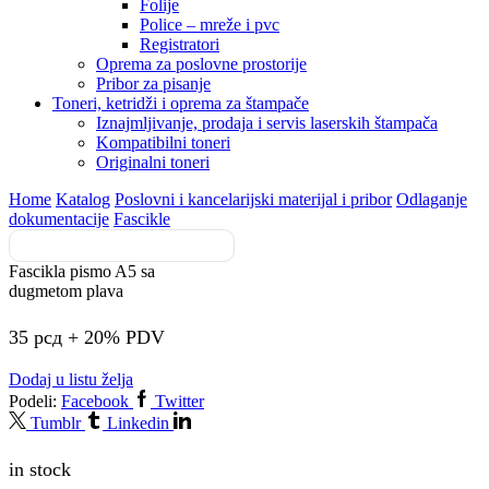
Folije
Police – mreže i pvc
Registratori
Oprema za poslovne prostorije
Pribor za pisanje
Toneri, ketridži i oprema za štampače
Iznajmljivanje, prodaja i servis laserskih štampača
Kompatibilni toneri
Originalni toneri
Home
Katalog
Poslovni i kancelarijski materijal i pribor
Odlaganje
dokumentacije
Fascikle
Fascikla pismo A5 sa
dugmetom plava
35
рсд
+ 20% PDV
Dodaj u listu želja
Podeli:
Facebook
Twitter
Tumblr
Linkedin
in stock