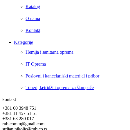
Katalog
O nama
Kontakt
Kategorije
Hemija i sanitarna oprema
IT Oprema
Poslovni i kancelarijski materijal i pribor
Toneri, ketridži i oprema za štampače
kontakt
+381 60 3948 751
+381 11 457 51 51
+381 63 280 017
rubicomm@gmail.com
srdjan.nikolic@rubico.rs