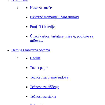
Kese za smeće
Eksterne memorije i hard diskovi
Punjači i baterije
Čitači kartica, tastature, miševi, podloge za
miševe...
Hemija i sanitarna oprema
Ubrusi
Toalet papiri
Tečnosti za pranje sudova
Tečnosti za čišćenje
Tečnosti za stakla