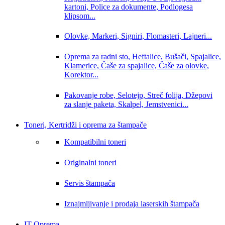
kartoni, Police za dokumente, Podlogesa
klipsom...
Olovke, Markeri, Signiri, Flomasteri, Lajneri...
Oprema za radni sto, Heftalice, Bušači, Spajalice,
Klamerice, Čaše za spajalice, Čaše za olovke,
Korektor...
Pakovanje robe, Selotejp, Streč folija, Džepovi
za slanje paketa, Skalpel, Jemstvenici...
Toneri, Kertridži i oprema za štampače
Kompatibilni toneri
Originalni toneri
Servis štampača
Iznajmljivanje i prodaja laserskih štampača
IT Oprema