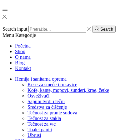
Search input
Search
Menu
Kategorije
Početna
Shop
O nama
Blog
Kontakt
Hemija i sanitarna oprema
Kese za smeće i rukavice
Kofe, kante, mopovi, sunđeri, krpe, četke
Osveživači
Sapuni tvrdi i tečni
Sredstva za čišćenje
Tečnost za pranje sudova
Tečnost za stakla
Tečnost za wc
Toalet papiri
Ubrusi